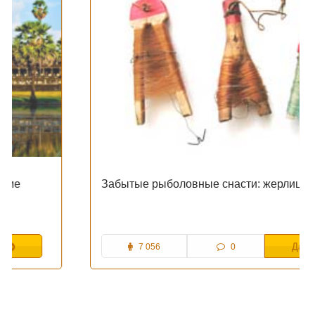
Забытые рыболовные снасти: жерлица-рогулька
7 056
0
Далі