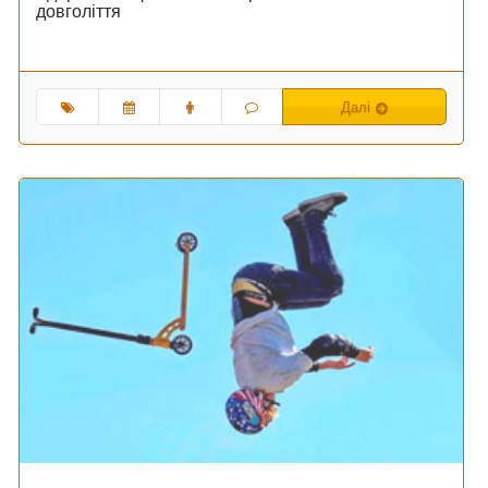
довголіття
Далі