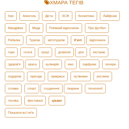
ХМАРА ТЕГІВ
Ігри
Алкоголь
Дієта
ЗСЖ
Косметика
Лайфхакі
Мандрівки
Мода
Пляжний відпочинок
Про футбол
Рибалка
Туризм
автотуризм
б'юті
відпочинок
гори
готелі
гроші
дозвілля
діти
екстрим
здоров'я
краса
кулінарія
кіно
парфуми
печери
подорожі
пригоди
прикраси
путівники
рослини
сплави
спорт
схуднення
тварини
технології
техніка
фестивалі
цікаве
Показати всі теґи