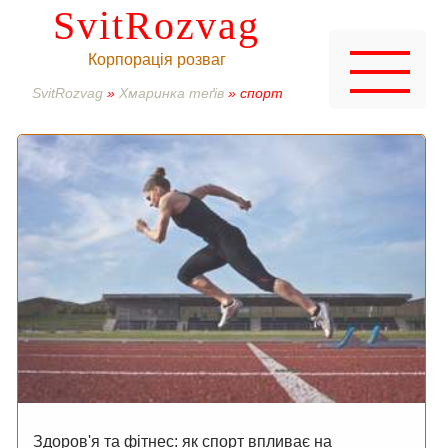
SvitRozvag
Корпорація розваг
SvitRozvag
»
Хмаринка теґів
» спорт
Здоров'я та фітнес: як спорт впливає на