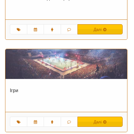
Далі
Ігри
Далі