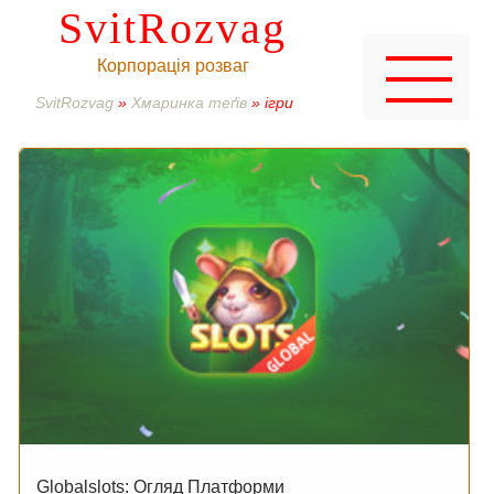
SvitRozvag
Корпорація розваг
SvitRozvag
»
Хмаринка теґів
» ігри
Globalslots: Огляд Платформи