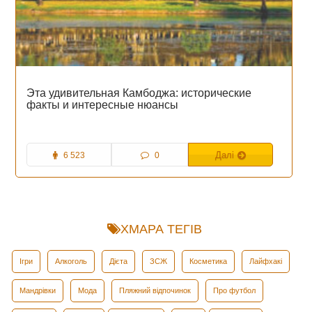
Эта удивительная Камбоджа: исторические
факты и интересные нюансы
6 523
0
Далі
ХМАРА ТЕГІВ
Ігри
Алкоголь
Дієта
ЗСЖ
Косметика
Лайфхакі
Мандрівки
Мода
Пляжний відпочинок
Про футбол