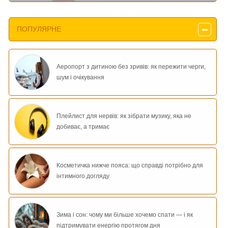
ПОПУЛЯРНЕ
Аеропорт з дитиною без зривів: як пережити черги,
шум і очікування
Плейлист для нервів: як зібрати музику, яка не
добиває, а тримає
Косметичка нижче пояса: що справді потрібно для
інтимного догляду
Зима і сон: чому ми більше хочемо спати — і як
підтримувати енергію протягом дня