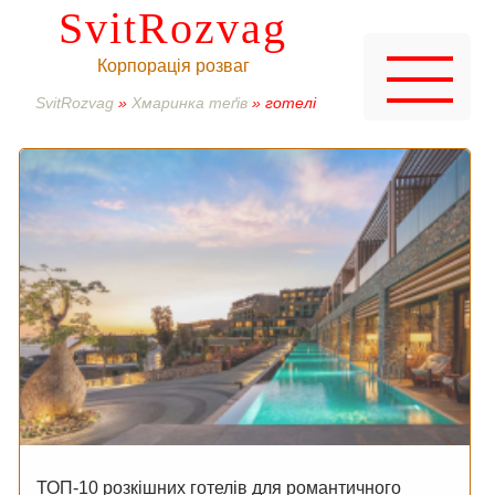
SvitRozvag
Корпорація розваг
SvitRozvag
»
Хмаринка теґів
» готелі
ТОП-10 розкішних готелів для романтичного