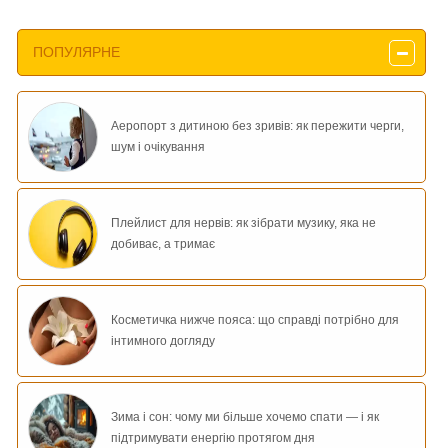
ПОПУЛЯРНЕ
Аеропорт з дитиною без зривів: як пережити черги,
шум і очікування
Плейлист для нервів: як зібрати музику, яка не
добиває, а тримає
Косметичка нижче пояса: що справді потрібно для
інтимного догляду
Зима і сон: чому ми більше хочемо спати — і як
підтримувати енергію протягом дня