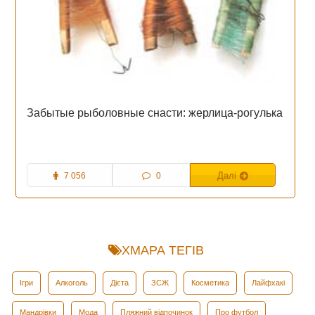
Забытые рыболовные снасти: жерлица-рогулька
7 056
0
Далі
ХМАРА ТЕГІВ
Ігри
Алкоголь
Дієта
ЗСЖ
Косметика
Лайфхакі
Мандрівки
Мода
Пляжний відпочинок
Про футбол