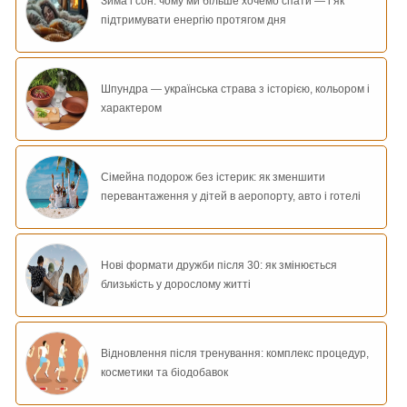
Зима і сон: чому ми більше хочемо спати — і як
підтримувати енергію протягом дня
Шпундра — українська страва з історією, кольором і
характером
Сімейна подорож без істерик: як зменшити
перевантаження у дітей в аеропорту, авто і готелі
Нові формати дружби після 30: як змінюється
близькість у дорослому житті
Відновлення після тренування: комплекс процедур,
косметики та біодобавок