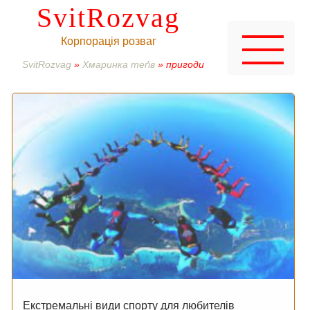
SvitRozvag
Корпорація розваг
SvitRozvag
»
Хмаринка теґів
» пригоди
Екстремальні види спорту для любителів