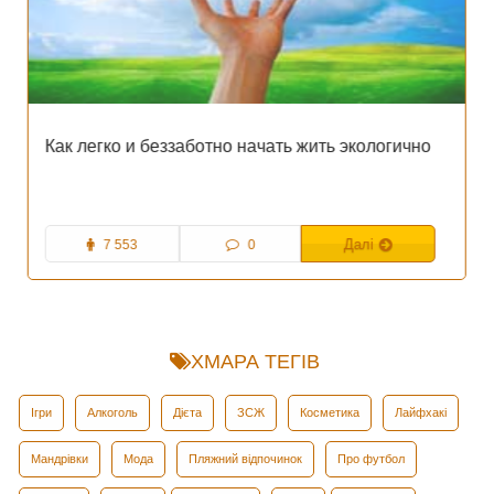
Как легко и беззаботно начать жить экологично
7 553
0
Далі
ХМАРА ТЕГІВ
Ігри
Алкоголь
Дієта
ЗСЖ
Косметика
Лайфхакі
Мандрівки
Мода
Пляжний відпочинок
Про футбол