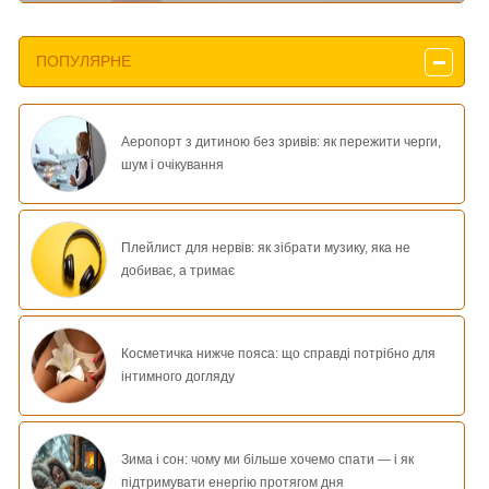
ПОПУЛЯРНЕ
Аеропорт з дитиною без зривів: як пережити черги,
шум і очікування
Плейлист для нервів: як зібрати музику, яка не
добиває, а тримає
Косметичка нижче пояса: що справді потрібно для
інтимного догляду
Зима і сон: чому ми більше хочемо спати — і як
підтримувати енергію протягом дня