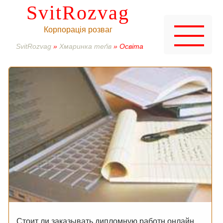
SvitRozvag
Корпорація розваг
SvitRozvag
»
Хмаринка теґів
» Освіта
Стоит ли заказывать дипломную работн онлайн