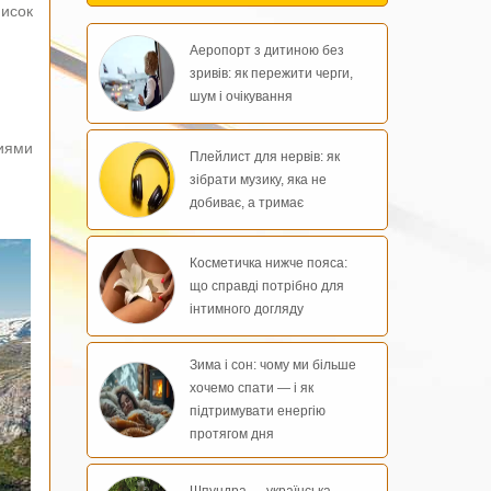
писок
Аеропорт з дитиною без
зривів: як пережити черги,
шум і очікування
циями
Плейлист для нервів: як
зібрати музику, яка не
добиває, а тримає
Косметичка нижче пояса:
що справді потрібно для
інтимного догляду
Зима і сон: чому ми більше
хочемо спати — і як
підтримувати енергію
протягом дня
Шпундра — українська