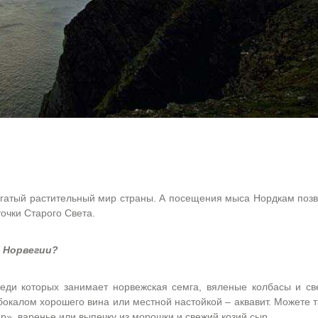
гатый растительный мир страны. А посещения мыса Нордкам позв
очки Старого Света.
я Норвегии?
еди которых занимает норвежская семга, вяленые колбасы и св
 бокалом хорошего вина или местной настойкой – аквавит. Можете 
», варенье или выпечку из морошки и свежий козий сыр.