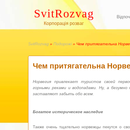
SvitRozvag
Відпоч
Корпорація розваг
SvitRozvag
»
Подорожі
» Чем притягательна Норве
Чем притягательна Норв
Норвегия привлекает туристов своей перв
горными реками и водопадами. Ну, а безумн
заставляют забыть обо всем.
Богатое историческое наследие
Также очень тщательно норвежцы пекутся о сво