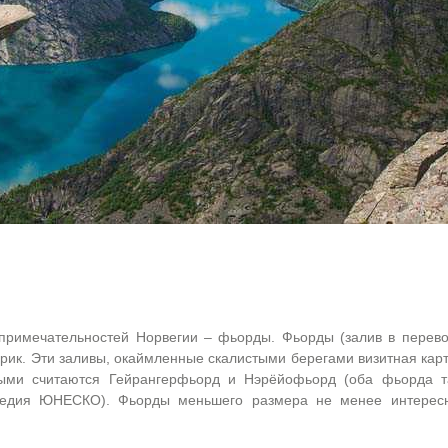
примечательностей Норвегии – фьорды. Фьорды (залив в перево
ерик. Эти заливы, окаймленные скалистыми берегами визитная кар
ыми считаются Гейрангерфьорд и Нэрёйофьорд (оба фьорда т
следия ЮНЕСКО). Фьорды меньшего размера не менее интерес