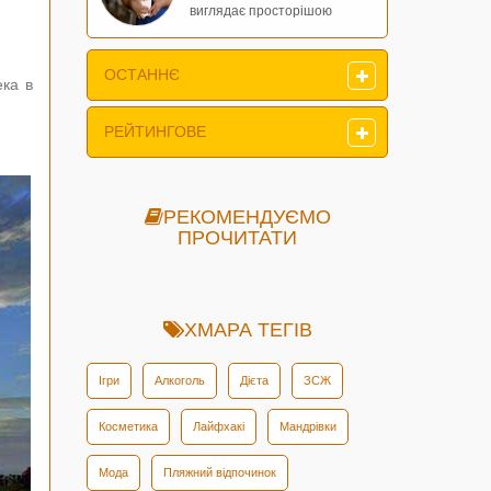
виглядає просторішою
ОСТАННЄ
ека в
РЕЙТИНГОВЕ
РЕКОМЕНДУЄМО
ПРОЧИТАТИ
ХМАРА ТЕГІВ
Ігри
Алкоголь
Дієта
ЗСЖ
Косметика
Лайфхакі
Мандрівки
Мода
Пляжний відпочинок