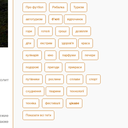
Про футбол
Рибалка
Туризм
автотуризм
б'юті
відпочинок
гори
готелі
гроші
дозвілля
діти
екстрим
здоров'я
краса
кулінарія
кіно
парфуми
печери
подорожі
пригоди
прикраси
олит
путівники
рослини
сплави
спорт
схуднення
тварини
технології
техніка
фестивалі
цікаве
ежие
Показати всі теґи
также