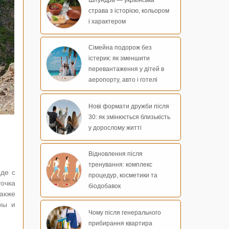
страва з історією, кольором
і характером
Сімейна подорож без
істерик: як зменшити
перевантаження у дітей в
аеропорту, авто і готелі
Нові формати дружби після
30: як змінюється близькість
у дорослому житті
Відновлення після
тренування: комплекс
де с
процедур, косметики та
точка
біодобавок
акже
ны и
Чому після генерального
прибирання квартира