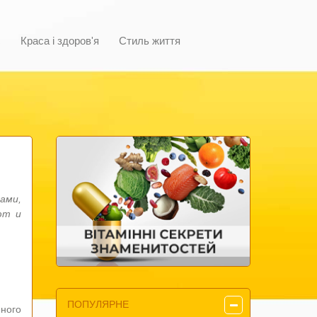
с
Краса і здоров'я
Стиль життя
ами,
ют и
ПОПУЛЯРНЕ
ного