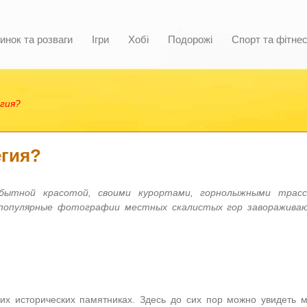
инок та розваги
Ігри
Хобі
Подорожі
Спорт та фітне
гия?
егия?
обытной красотой, своими курортами, горнолыжными трасс
о популярные фотографии местных скалистых гор заворажива
их исторических памятниках. Здесь до сих пор можно увидеть м