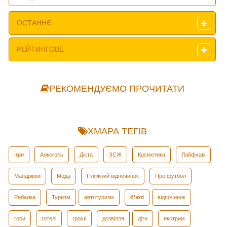
ОСТАННЄ
РЕЙТИНГОВЕ
РЕКОМЕНДУЄМО ПРОЧИТАТИ
ХМАРА ТЕГІВ
Ігри
Алкоголь
Дієта
ЗСЖ
Косметика
Лайфхакі
Мандрівки
Мода
Пляжний відпочинок
Про футбол
Рибалка
Туризм
автотуризм
б'юті
відпочинок
гори
готелі
гроші
дозвілля
діти
екстрим