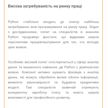
Висока затребуваність на ринку праці
Python стабільно входить до списку найбільш
затребуваних мов програмування на ринку праці. Згідно
з дослідженнями, попит на спеціалістів зі знанням
Python продовжує зростати, що відкриває широкі
перспективи працевлаштування для тих, хто володіє
цією мовою.
Особливо високий попит спостерігається у сфері аналізу
даних та машинного навчання, де Python є домінуючою
мовою. Компанії активно шукають фахівців з аналізу
даних, які можуть обробляти великі обсяги інформації,
виявляти закономірності та будувати предиктивні
моделі. Такі спеціалісти зазвичай отримують
конкурентну заробітну плату та мають широкі
можливості для професійного розвитку.