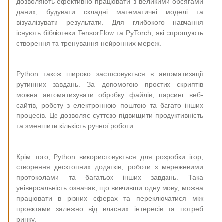
дозволяють ефективно працювати з великими обсягами
даних, будувати складні математичні моделі та
візуалізувати результати. Для глибокого навчання
існують бібліотеки TensorFlow та PyTorch, які спрощують
створення та тренування нейронних мереж.
Python також широко застосовується в автоматизації
рутинних завдань. За допомогою простих скриптів
можна автоматизувати обробку файлів, парсинг веб-
сайтів, роботу з електронною поштою та багато інших
процесів. Це дозволяє суттєво підвищити продуктивність
та зменшити кількість ручної роботи.
Крім того, Python використовується для розробки ігор,
створення десктопних додатків, роботи з мережевими
протоколами та багатьох інших завдань. Така
універсальність означає, що вивчивши одну мову, можна
працювати в різних сферах та переключатися між
проєктами залежно від власних інтересів та потреб
ринку.