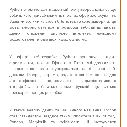
Python вирізняється надзвичайною універсальністю, що
робить його привабливим для різних сфер застосування.
Завдяки великій кількості
бібліотек та фреймворків
, ця
мова використовується в розробці веб-сайтів, аналізі
даних, створенні штучного інтелекту, науковому
моделюванні та багатьох інших областях.
У сфері веб-розробки Python пропонує потужні
фреймворки, такі як Django та Flask, які дозволяють
швидко створювати функціональні та безпечні веб-
додатки. Django, зокрема, надає готові компоненти для
автентифікації користувачів, адміністративного
інтерфейсу та багатьох інших функцій, що суттєво
прискорює процес розробки.
У галузі аналізу даних та машинного навчання Python
став стандартом завдяки таким бібліотекам як NumPy,
Pandas, Matplotlib та scikit-learn. Ці інструменти