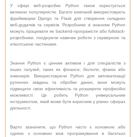
У сфері веб-розробки Python також користується
великою популярністю. Багато компаній використовують
фреймворки Django та Flask для створення складних
веб-додатків та сервісів. Розробники зі знанням Python
можуть працювати як backend-програмісти або fullstack-
розробники, поєднуючи навички роботи з серверною та
клієнтською частинами.
Знання Python є цінним активом і для спеціалістів з
інших галузей, таких як фінанси, біологія, фізика або
інженерія. Використовуючи Python для автоматизації
рутинних завдань та обробки даних, вони можуть
підвищити свою ефективність та розширити професійні
можливості. Це робить Python універсальним
інструментом, який може бути корисним у різних сферах
діяльності.
Варто зазначити, що Python часто є основною або
однією з основних мов програмування в багатьох