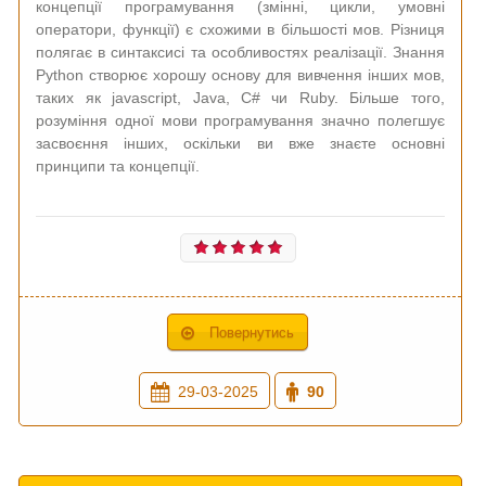
концепції програмування (змінні, цикли, умовні
оператори, функції) є схожими в більшості мов. Різниця
полягає в синтаксисі та особливостях реалізації. Знання
Python створює хорошу основу для вивчення інших мов,
таких як jаvascript, Java, C# чи Ruby. Більше того,
розуміння одної мови програмування значно полегшує
засвоєння інших, оскільки ви вже знаєте основні
принципи та концепції.
Повернутись
29-03-2025
90