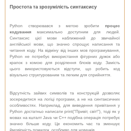
Простота та зрозумілість синтаксису
Python створювався з метою зробити
процес
кодування
максимально доступним для людей.
Синтаксис цієї мови наближений до звичайної
англійської мови, що значно спрощує написання та
читання коду. На відміну від інших мов програмування,
Python не потребує використання фігурних дужок або
крапок з комою для розділення блоків коду. Замість
цього використовуються відступи, що робить код
візуально структурованим та легким для сприйняття.
Відсутність зайвих символів та конструкцій дозволяє
зосередитися на логіці програми, а не на синтаксичних
особливостях. Наприклад, для виведення привітання у
Python достатньо написати print("Привіт, світ!"), тоді як у
мовах на кшталт Java чи C++ подібна операція потребує
значно більше коду. Це економить час та зменшує
ймовірність помилок, особливо для новачків.