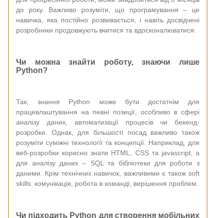
до року. Важливо розуміти, що програмування – це
навичка, яка постійно розвивається, і навіть досвідчені
розробники продовжують вчитися та вдосконалюватися.
Чи можна знайти роботу, знаючи лише
Python?
Так, знання Python може бути достатнім для
працевлаштування на певні позиції, особливо в сфері
аналізу даних, автоматизації процесів чи бекенд-
розробки. Однак, для більшості посад важливо також
розуміти суміжні технології та концепції. Наприклад, для
веб-розробки корисно знати HTML, CSS та jаvascript, а
для аналізу даних – SQL та бібліотеки для роботи з
даними. Крім технічних навичок, важливими є також soft
skills: комунікація, робота в команді, вирішення проблем.
Чи підходить Python для створення мобільних