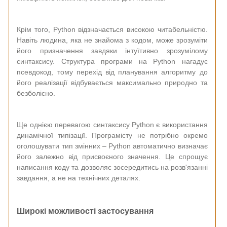
Крім того, Python відзначається високою читабельністю.
Навіть людина, яка не знайома з кодом, може зрозуміти
його призначення завдяки інтуїтивно зрозумілому
синтаксису. Структура програми на Python нагадує
псевдокод, тому перехід від планування алгоритму до
його реалізації відбувається максимально природно та
безболісно.
Ще однією перевагою синтаксису Python є використання
динамічної типізації. Програмісту не потрібно окремо
оголошувати тип змінних – Python автоматично визначає
його залежно від присвоєного значення. Це спрощує
написання коду та дозволяє зосередитись на розв'язанні
завдання, а не на технічних деталях.
Широкі можливості застосування