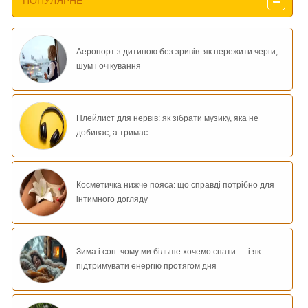
ПОПУЛЯРНЕ
Аеропорт з дитиною без зривів: як пережити черги,
шум і очікування
Плейлист для нервів: як зібрати музику, яка не
добиває, а тримає
Косметичка нижче пояса: що справді потрібно для
інтимного догляду
Зима і сон: чому ми більше хочемо спати — і як
підтримувати енергію протягом дня