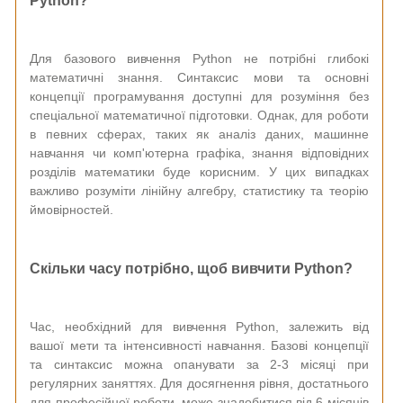
Python?
Для базового вивчення Python не потрібні глибокі
математичні знання. Синтаксис мови та основні
концепції програмування доступні для розуміння без
спеціальної математичної підготовки. Однак, для роботи
в певних сферах, таких як аналіз даних, машинне
навчання чи комп'ютерна графіка, знання відповідних
розділів математики буде корисним. У цих випадках
важливо розуміти лінійну алгебру, статистику та теорію
ймовірностей.
Скільки часу потрібно, щоб вивчити Python?
Час, необхідний для вивчення Python, залежить від
вашої мети та інтенсивності навчання. Базові концепції
та синтаксис можна опанувати за 2-3 місяці при
регулярних заняттях. Для досягнення рівня, достатнього
для професійної роботи, може знадобитися від 6 місяців