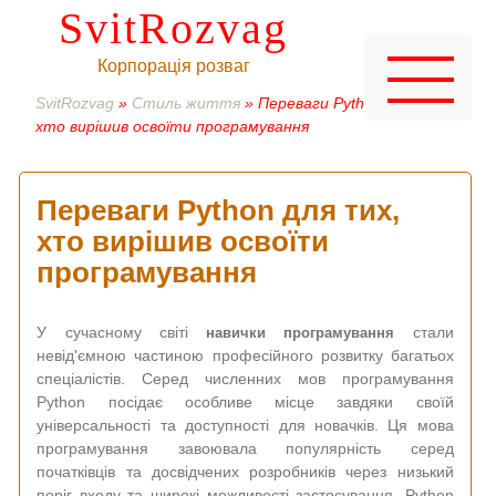
SvitRozvag
Корпорація розваг
SvitRozvag
»
Стиль життя
» Переваги Python для тих,
хто вирішив освоїти програмування
Переваги Python для тих,
хто вирішив освоїти
програмування
У сучасному світі
стали
навички програмування
невід'ємною частиною професійного розвитку багатьох
спеціалістів. Серед численних мов програмування
Python посідає особливе місце завдяки своїй
універсальності та доступності для новачків. Ця мова
програмування завоювала популярність серед
початківців та досвідчених розробників через низький
поріг входу та широкі можливості застосування. Python