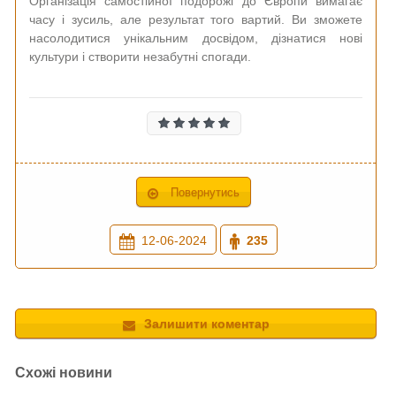
Організація самостійної подорожі до Європи вимагає
часу і зусиль, але результат того вартий. Ви зможете
насолодитися унікальним досвідом, дізнатися нові
культури і створити незабутні спогади.
Повернутись
12-06-2024
235
Залишити коментар
Схожі новини