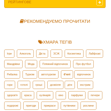
РЕЙТИНГОВЕ
РЕКОМЕНДУЄМО ПРОЧИТАТИ
ХМАРА ТЕГІВ
Ігри
Алкоголь
Дієта
ЗСЖ
Косметика
Лайфхакі
Мандрівки
Мода
Пляжний відпочинок
Про футбол
Рибалка
Туризм
автотуризм
б'юті
відпочинок
гори
готелі
гроші
дозвілля
діти
екстрим
здоров'я
краса
кулінарія
кіно
парфуми
печери
подорожі
пригоди
прикраси
путівники
рослини