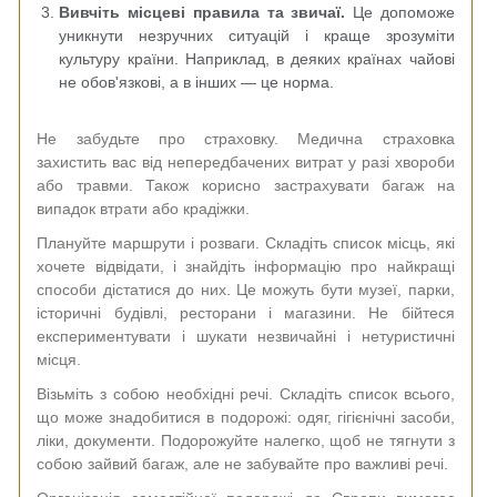
Вивчіть місцеві правила та звичаї.
Це допоможе
уникнути незручних ситуацій і краще зрозуміти
культуру країни. Наприклад, в деяких країнах чайові
не обов'язкові, а в інших — це норма.
Не забудьте про страховку. Медична страховка
захистить вас від непередбачених витрат у разі хвороби
або травми. Також корисно застрахувати багаж на
випадок втрати або крадіжки.
Плануйте маршрути і розваги. Складіть список місць, які
хочете відвідати, і знайдіть інформацію про найкращі
способи дістатися до них. Це можуть бути музеї, парки,
історичні будівлі, ресторани і магазини. Не бійтеся
експериментувати і шукати незвичайні і нетуристичні
місця.
Візьміть з собою необхідні речі. Складіть список всього,
що може знадобитися в подорожі: одяг, гігієнічні засоби,
ліки, документи. Подорожуйте налегко, щоб не тягнути з
собою зайвий багаж, але не забувайте про важливі речі.