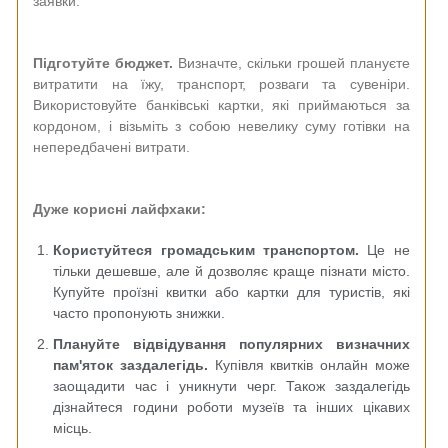
заявки.
Підготуйте бюджет.
Визначте, скільки грошей плануєте
витратити на їжу, транспорт, розваги та сувеніри.
Використовуйте банківські картки, які приймаються за
кордоном, і візьміть з собою невелику суму готівки на
непередбачені витрати.
Дуже корисні лайфхаки:
Користуйтеся громадським транспортом.
Це не
тільки дешевше, але й дозволяє краще пізнати місто.
Купуйте проїзні квитки або картки для туристів, які
часто пропонують знижки.
Плануйте відвідування популярних визначних
пам'яток заздалегідь.
Купівля квитків онлайн може
заощадити час і уникнути черг. Також заздалегідь
дізнайтеся години роботи музеїв та інших цікавих
місць.