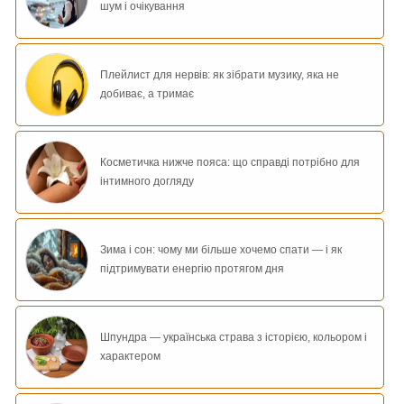
шум і очікування
Плейлист для нервів: як зібрати музику, яка не
добиває, а тримає
Косметичка нижче пояса: що справді потрібно для
інтимного догляду
Зима і сон: чому ми більше хочемо спати — і як
підтримувати енергію протягом дня
Шпундра — українська страва з історією, кольором і
характером