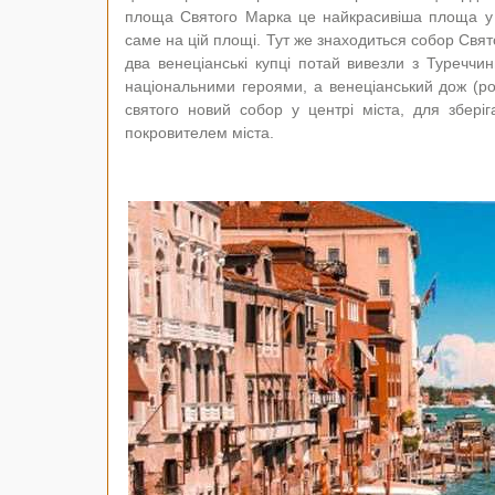
площа Святого Марка це найкрасивіша площа у вс
саме на цій площі. Тут же знаходиться собор Свя
два венеціанські купці потай вивезли з Туреччи
національними героями, а венеціанський дож (ро
святого новий собор у центрі міста, для збер
покровителем міста.