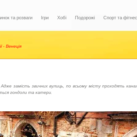
инок та розваги
Ігри
Хобі
Подорожі
Спорт та фітне
ї - Венеція
! Адже замість звичних вулиць, по всьому місту проходять кана
ться гондоли та катери.