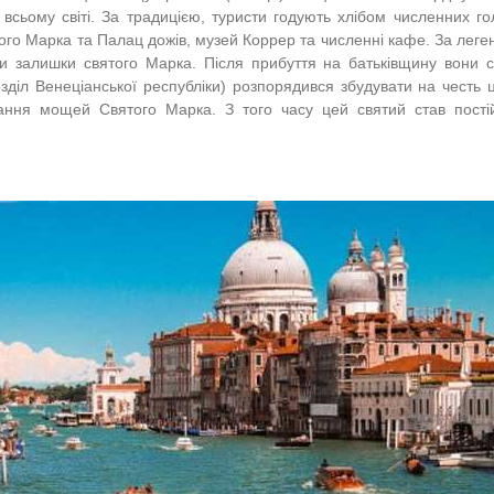
ьому світі. За традицією, туристи годують хлібом численних го
того Марка та Палац дожів, музей Коррер та численні кафе. За лег
ни залишки святого Марка. Після прибуття на батьківщину вони 
зділ Венеціанської республіки) розпорядився збудувати на честь 
ігання мощей Святого Марка. З того часу цей святий став пост