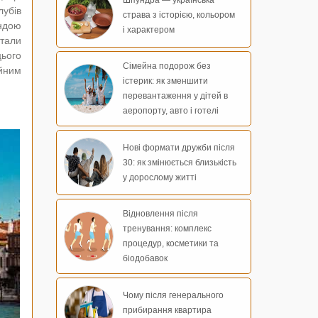
лубів
страва з історією, кольором
ендою
і характером
стали
цього
Сімейна подорож без
ійним
істерик: як зменшити
перевантаження у дітей в
аеропорту, авто і готелі
Нові формати дружби після
30: як змінюється близькість
у дорослому житті
Відновлення після
тренування: комплекс
процедур, косметики та
біодобавок
Чому після генерального
прибирання квартира