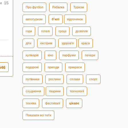
ми 15
Про футбол
Рибалка
Туризм
автотуризм
б'юті
відпочинок
гори
готелі
гроші
дозвілля
діти
екстрим
здоров'я
краса
кулінарія
кіно
парфуми
печери
546
подорожі
пригоди
прикраси
путівники
рослини
сплави
спорт
схуднення
тварини
технології
техніка
фестивалі
цікаве
Показати всі теґи