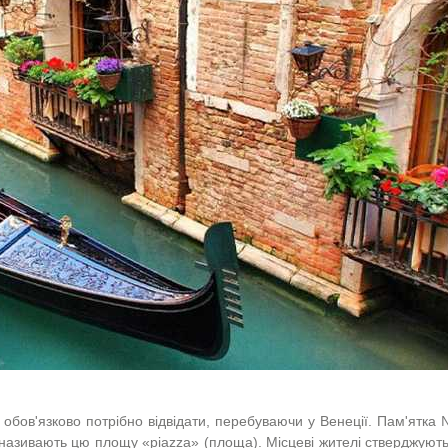
 обов'язково потрібно відвідати, перебуваючи у Венеції. Пам'ятка
 називають цю площу «piazza» (площа). Місцеві жителі стверджуют