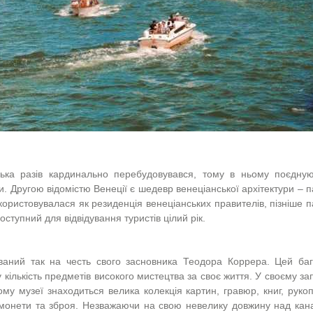
лька разів кардинально перебудовувався, тому в ньому поєдную
ри. Другою відомістю Венеції є шедевр венеціанської архітектури – 
користовувалася як резиденція венеціанських правителів, пізніше 
ступний для відвідування туристів цілий рік.
ваний так на честь свого засновника Теодора Коррера. Цей баг
 кількість предметів високого мистецтва за своє життя. У своєму зап
ому музеї знаходиться велика колекція картин, гравюр, книг, рукоп
сні монети та зброя. Незважаючи на свою невелику довжину над ка