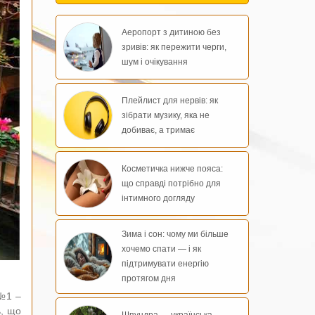
Аеропорт з дитиною без
зривів: як пережити черги,
шум і очікування
Плейлист для нервів: як
зібрати музику, яка не
добиває, а тримає
Косметичка нижче пояса:
що справді потрібно для
інтимного догляду
Зима і сон: чому ми більше
хочемо спати — і як
підтримувати енергію
протягом дня
 №1 –
ь, що
Шпундра — українська