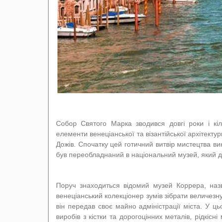
Собор Святого Марка зводився довгі роки і кі
елементи венеціанської та візантійської архітекту
Дожів. Спочатку цей готичний витвір мистецтва ви
був переобладнаний в національний музей, який до
Поруч знаходиться відомий музей Коррера, наз
венеціанський колекціонер зумів зібрати величезну
він передав своє майно адміністрації міста. У ць
виробів з кістки та дорогоцінних металів, рідкі