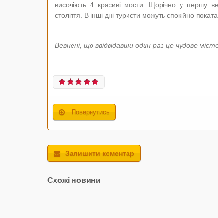
височіють 4 красиві мости. Щорічно у першу ве
століття. В інші дні туристи можуть спокійно покат
Вевнені, що ввідвідавши один раз це чудове міст
Повернутись
Залишити коментар
Схожі новини