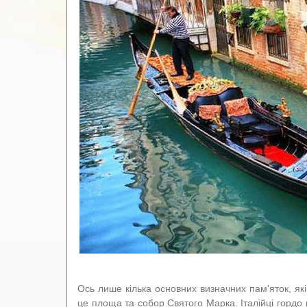
Ось лише кілька основних визначних пам'яток, які
це площа та собор Святого Марка. Італійці гордо