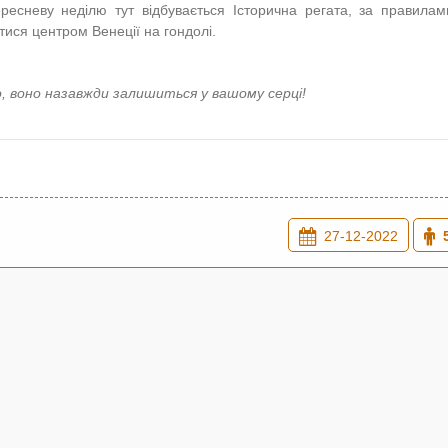
ресневу неділю тут відбувається Історична регата, за правила
атися центром Венеції на гондолі.
о, воно назавжди залишиться у вашому серці!
27-12-2022