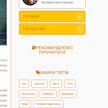
виглядає просторішою
ОСТАННЄ
РЕЙТИНГОВЕ
РЕКОМЕНДУЄМО
ПРОЧИТАТИ
ться
палац
палац
ХМАРА ТЕГІВ
Ігри
Алкоголь
Дієта
ЗСЖ
атий
Косметика
Лайфхакі
Мандрівки
овіті
исів,
Мода
Пляжний відпочинок
налом