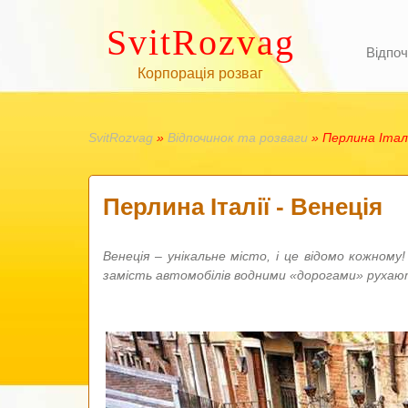
SvitRozvag
Відпоч
Корпорація розваг
SvitRozvag
»
Відпочинок та розваги
» Перлина Італі
Перлина Італії - Венеція
Венеція – унікальне місто, і це відомо кожному
замість автомобілів водними «дорогами» рухаю