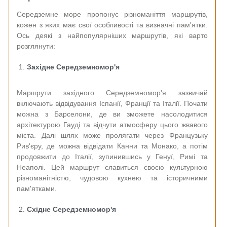
Середземне море пропонує різноманіття маршрутів,
кожен з яких має свої особливості та визначні пам'ятки.
Ось деякі з найпопулярніших маршрутів, які варто
розглянути:
Західне Середземномор'я
Маршрути західного Середземномор'я зазвичай
включають відвідування Іспанії, Франції та Італії. Почати
можна з Барселони, де ви зможете насолодитися
архітектурою Гауді та відчути атмосферу цього жвавого
міста. Далі шлях може пролягати через Французьку
Рив'єру, де можна відвідати Канни та Монако, а потім
продовжити до Італії, зупинившись у Генуї, Римі та
Неаполі. Цей маршрут славиться своєю культурною
різноманітністю, чудовою кухнею та історичними
пам'ятками.
Східне Середземномор'я