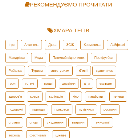
РЕКОМЕНДУЄМО ПРОЧИТАТИ
ХМАРА ТЕГІВ
Ігри
Алкоголь
Дієта
ЗСЖ
Косметика
Лайфхакі
Мандрівки
Мода
Пляжний відпочинок
Про футбол
Рибалка
Туризм
автотуризм
б'юті
відпочинок
гори
готелі
гроші
дозвілля
діти
екстрим
здоров'я
краса
кулінарія
кіно
парфуми
печери
подорожі
пригоди
прикраси
путівники
рослини
сплави
спорт
схуднення
тварини
технології
техніка
фестивалі
цікаве