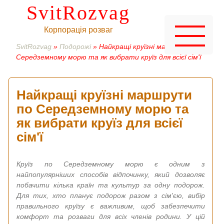
SvitRozvag
Корпорація розваг
SvitRozvag
»
Подорожі
» Найкращі круїзні маршрути по
Середземному морю та як вибрати круїз для всієї сім'ї
Найкращі круїзні маршрути
по Середземному морю та
як вибрати круїз для всієї
сім'ї
Круїз по Середземному морю є одним з
найпопулярніших способів відпочинку, який дозволяє
побачити кілька країн та культур за одну подорож.
Для тих, хто планує подорож разом з сім'єю, вибір
правильного круїзу є важливим, щоб забезпечити
комфорт та розваги для всіх членів родини. У цій