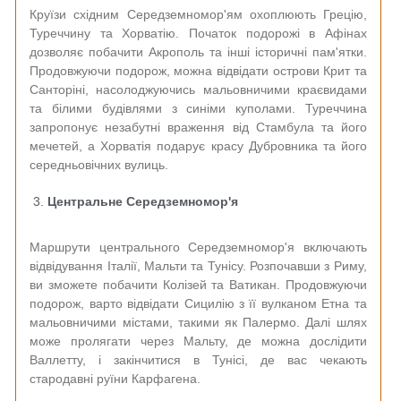
Круїзи східним Середземномор'ям охоплюють Грецію,
Туреччину та Хорватію. Початок подорожі в Афінах
дозволяє побачити Акрополь та інші історичні пам'ятки.
Продовжуючи подорож, можна відвідати острови Крит та
Санторіні, насолоджуючись мальовничими краєвидами
та білими будівлями з синіми куполами. Туреччина
запропонує незабутні враження від Стамбула та його
мечетей, а Хорватія подарує красу Дубровника та його
середньовічних вулиць.
Центральне Середземномор'я
Маршрути центрального Середземномор'я включають
відвідування Італії, Мальти та Тунісу. Розпочавши з Риму,
ви зможете побачити Колізей та Ватикан. Продовжуючи
подорож, варто відвідати Сицилію з її вулканом Етна та
мальовничими містами, такими як Палермо. Далі шлях
може пролягати через Мальту, де можна дослідити
Валлетту, і закінчитися в Тунісі, де вас чекають
стародавні руїни Карфагена.