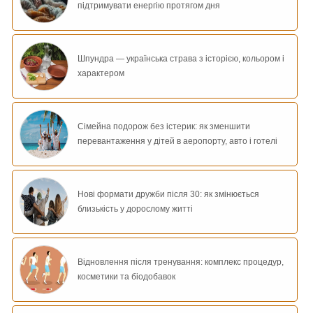
підтримувати енергію протягом дня
Шпундра — українська страва з історією, кольором і
характером
Сімейна подорож без істерик: як зменшити
перевантаження у дітей в аеропорту, авто і готелі
Нові формати дружби після 30: як змінюється
близькість у дорослому житті
Відновлення після тренування: комплекс процедур,
косметики та біодобавок