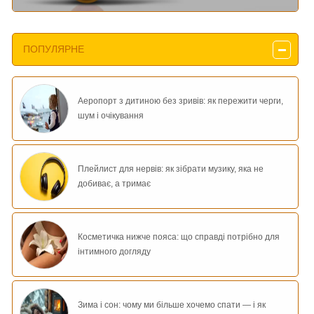
ПОПУЛЯРНЕ
Аеропорт з дитиною без зривів: як пережити черги,
шум і очікування
Плейлист для нервів: як зібрати музику, яка не
добиває, а тримає
Косметичка нижче пояса: що справді потрібно для
інтимного догляду
Зима і сон: чому ми більше хочемо спати — і як