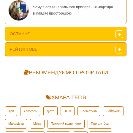
Чому після генерального прибирання квартира
виглядає просторішою
ОСТАННЄ
РЕЙТИНГОВЕ
РЕКОМЕНДУЄМО ПРОЧИТАТИ
ХМАРА ТЕГІВ
Ігри
Алкоголь
Дієта
ЗСЖ
Косметика
Лайфхакі
Мандрівки
Мода
Пляжний відпочинок
Про футбол