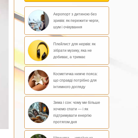
Аеропорт з дитиною без
зривів: як пережити черги,
шум і очікування
Плейлист для нервів: як
зібрати музику, яка не
добиває, а тримає
Косметичка нижче пояса:
що справді потрібно для
інтимного догляду
Зима і сон: чому ми більше
хочемо спати — і як
підтримувати енергію
протягом дня
Шпундра — українська