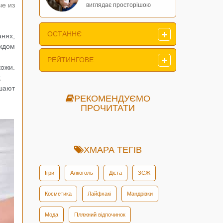
ые из
виглядає просторішою
ОСТАННЄ
анях,
аждом
РЕЙТИНГОВЕ
кожи.
;
шают
РЕКОМЕНДУЄМО
ПРОЧИТАТИ
ХМАРА ТЕГІВ
Ігри
Алкоголь
Дієта
ЗСЖ
Косметика
Лайфхакі
Мандрівки
Мода
Пляжний відпочинок