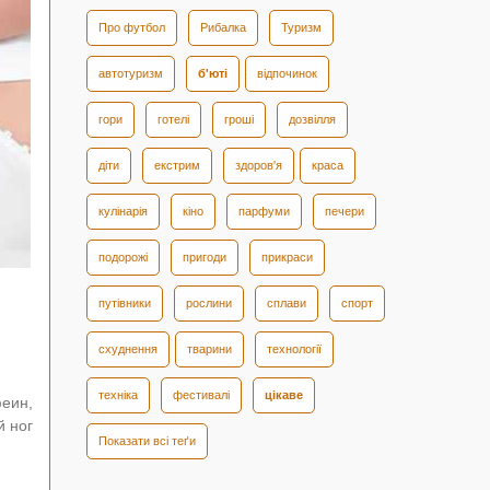
Про футбол
Рибалка
Туризм
автотуризм
б'юті
відпочинок
гори
готелі
гроші
дозвілля
діти
екстрим
здоров'я
краса
кулінарія
кіно
парфуми
печери
подорожі
пригоди
прикраси
путівники
рослини
сплави
спорт
схуднення
тварини
технології
техніка
фестивалі
цікаве
еин,
й ног
Показати всі теґи