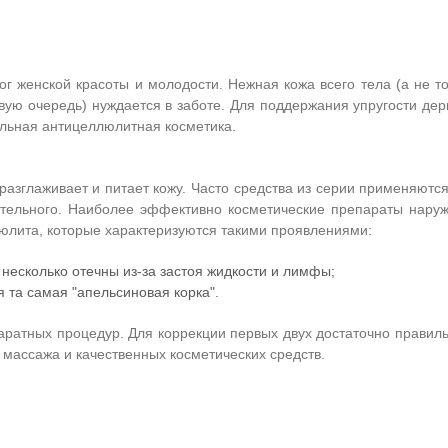
ог женской красоты и молодости. Нежная кожа всего тела (а не т
вую очередь) нуждается в заботе. Для поддержания упругости де
альная антицеллюлитная косметика.
разглаживает и питает кожу. Часто средства из серии применяютс
ятельного. Наиболее эффективно косметические препараты наруж
люлита, которые характеризуются такими проявлениями:
 несколько отечны из-за застоя жидкости и лимфы;
 та самая "апельсиновая корка".
аратных процедур. Для коррекции первых двух достаточно правил
о массажа и качественных косметических средств.