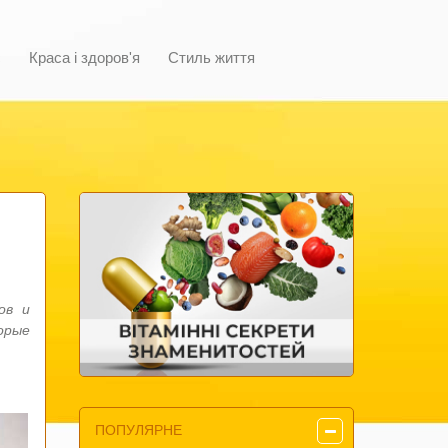
с
Краса і здоров'я
Стиль життя
ов и
орые
ПОПУЛЯРНЕ