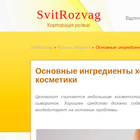
SvitRozvag
Відпоч
Корпорація розваг
SvitRozvag
»
Краса і здоров'я
» Основные ингредие
Основные ингредиенты 
косметики
Целлюлит считается небольшим косметолог
сывороток. Хорошее средство должно со
воздействуют на источник проблемы.