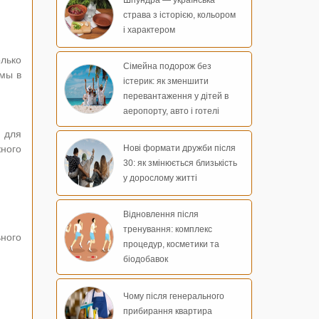
страва з історією, кольором
і характером
олько
Сімейна подорож без
рмы в
істерик: як зменшити
перевантаження у дітей в
аеропорту, авто і готелі
я для
Нові формати дружби після
ного
30: як змінюється близькість
у дорослому житті
Відновлення після
тренування: комплекс
ьного
процедур, косметики та
біодобавок
Чому після генерального
прибирання квартира